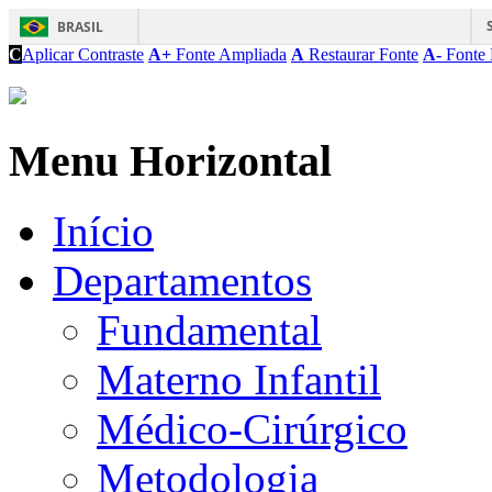
BRASIL
C
Aplicar Contraste
A+
Fonte Ampliada
A
Restaurar Fonte
A-
Fonte 
Menu Horizontal
Início
Departamentos
Fundamental
Materno Infantil
Médico-Cirúrgico
Metodologia