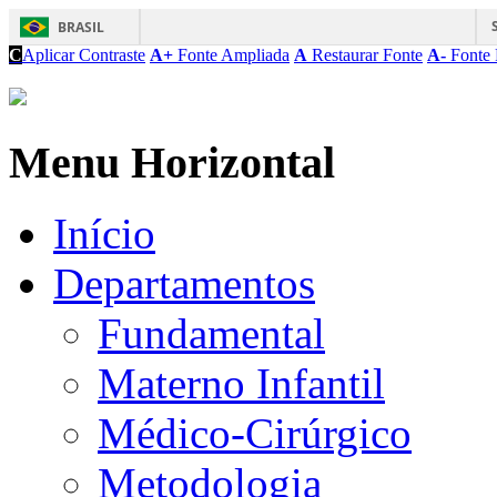
BRASIL
C
Aplicar Contraste
A+
Fonte Ampliada
A
Restaurar Fonte
A-
Fonte 
Menu Horizontal
Início
Departamentos
Fundamental
Materno Infantil
Médico-Cirúrgico
Metodologia